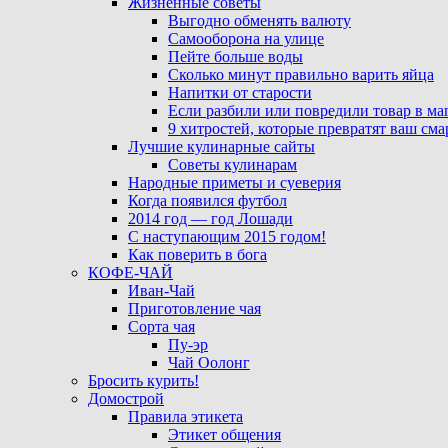
Жизненные советы
Выгодно обменять валюту
Самооборона на улице
Пейте больше воды
Сколько минут правильно варить яйца
Напитки от старости
Если разбили или повредили товар в ма
9 хитростей, которые превратят ваш см
Лучшие кулинарные сайты
Советы кулинарам
Народные приметы и суеверия
Когда появился футбол
2014 год — год Лошади
С наступающим 2015 годом!
Как поверить в бога
КОФЕ-ЧАЙ
Иван-Чай
Приготовление чая
Сорта чая
Пу-эр
Чай Оолонг
Бросить курить!
Домострой
Правила этикета
Этикет общения