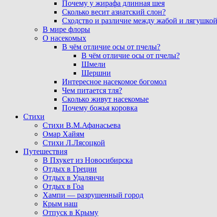
Почему у жирафа длинная шея
Сколько весит азиатский слон?
Сходство и различие между жабой и лягушко
В мире флоры
О насекомых
В чём отличие осы от пчелы?
В чём отличие осы от пчелы?
Шмели
Шершни
Интересное насекомое богомол
Чем питается тля?
Сколько живут насекомые
Почему божья коровка
Стихи
Стихи В.М.Афанасьева
Омар Хайям
Стихи Л.Лясоцкой
Путешествия
В Пхукет из Новосибирска
Отдых в Греции
Отдых в Удалянчи
Отдых в Гоа
Хампи — разрушенный город
Крым наш
Отпуск в Крыму