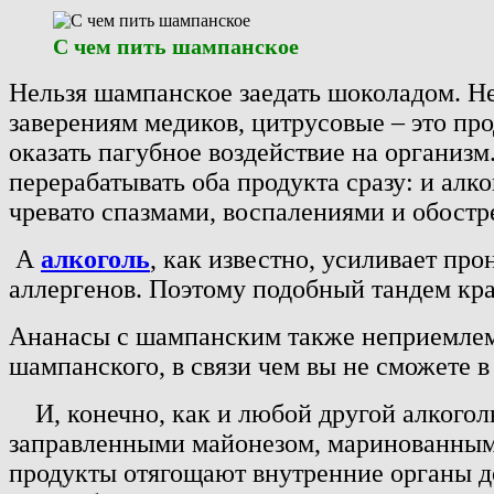
С чем пить
шампанское
Нельзя шампанское заедать шоколадом.
Не
заверениям медиков, цитрусовые – это пр
оказать пагубное воздействие на организм
перерабатывать оба продукта сразу: и алк
чревато спазмами, воспалениями и обост
А
алкоголь
, как известно, усиливает пр
аллергенов. Поэтому подобный тандем край
Ананасы с шампанским также неприемлемы
шампанского, в связи чем вы не сможете в
И, конечно, как и любой другой алкоголь
заправленными майонезом, маринованным
продукты отягощают внутренние органы д