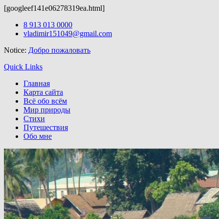
[googleef141e06278319ea.html]
Вордпресс шаблоны можно скачать здесь:
http://wordpress-zone.
Skip
8 913 013 0000
to
vladimir151049@gmail.com
content
Notice:
Добро пожаловать
Quick Links
Главная
Карта сайта
Всё обо всём
Мир природы
Стихи
Путешествия
Обо мне