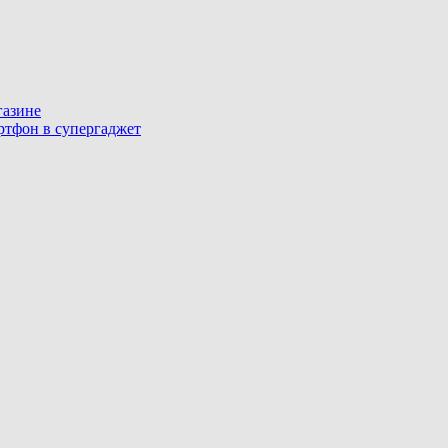
газине
артфон в супергаджет