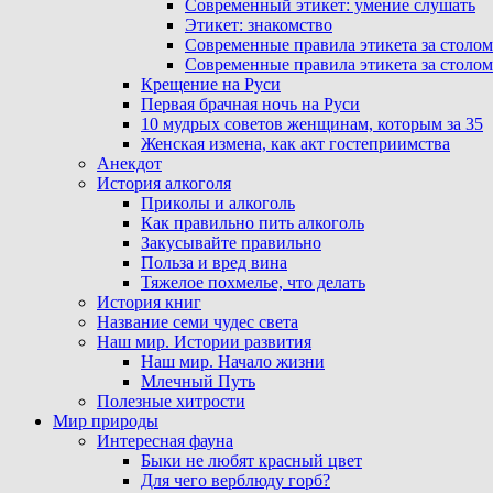
Современный этикет: умение слушать
Этикет: знакомство
Современные правила этикета за столом
Современные правила этикета за столом
Крещение на Руси
Первая брачная ночь на Руси
10 мудрых советов женщинам, которым за 35
Женская измена, как акт гостеприимства
Анекдот
История алкоголя
Приколы и алкоголь
Как правильно пить алкоголь
Закусывайте правильно
Польза и вред вина
Тяжелое похмелье, что делать
История книг
Название семи чудес света
Наш мир. Истории развития
Наш мир. Начало жизни
Млечный Путь
Полезные хитрости
Мир природы
Интересная фауна
Быки не любят красный цвет
Для чего верблюду горб?