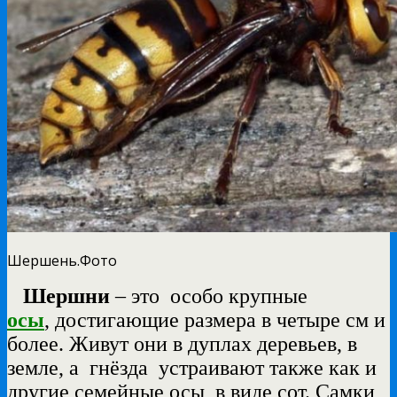
Шершень.Фото
Шершни
–
это особо
крупные
осы
, достигающие размера в четыре см и
более. Живут они в дуплах деревьев, в
земле, а гнёзда устраивают также как и
другие семейные осы, в виде сот. Самки