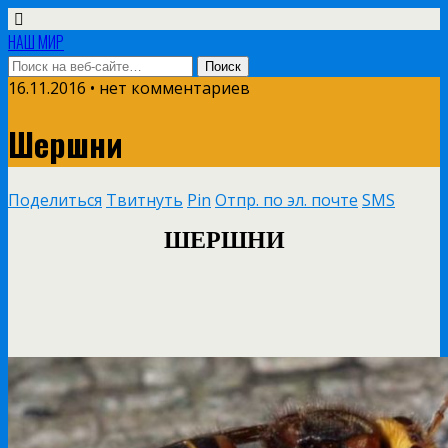
НАШ МИР
16.11.2016 • нет комментариев
Шершни
Поделиться
Твитнуть
Pin
Отпр. по эл. почте
SMS
ШЕРШНИ