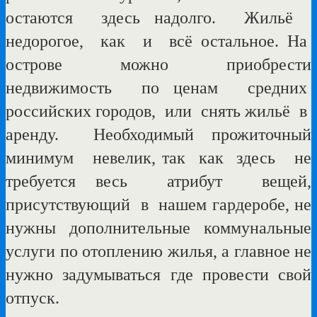
остаются
здесь надолго.
Жильё
недорогое,
как
и
всё остальное. На
острове
можно
приобрести
недвижимость
по ценам
средних
российских городов,
или
снять жильё
в
аренду.
Необходимый прожиточный
минимум
невелик, так
как
здесь
не
требуется весь
атрибут
вещей,
присутствующий
в
нашем гардеробе, не
нужны дополнительные коммунальные
услуги по отоплению жилья, а главное не
нужно задумываться где провести свой
отпуск.