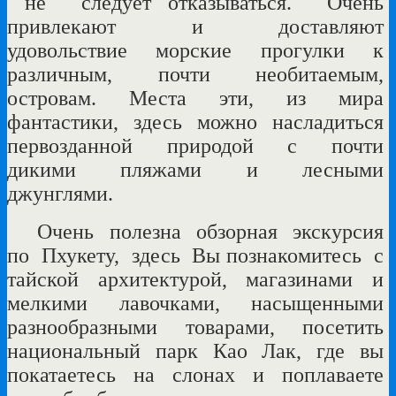
не следует отказываться.
Очень
привлекают
и
доставляют
удовольствие
морские
прогулки
к
различным,
почти
необитаемым,
островам. Места
эти,
из
мира
фантастики,
здесь можно
насладиться
первозданной
природой
с
почти
дикими
пляжами
и
лесными
джунглями.
Очень
полезна обзорная
экскурсия
по
Пхукету,
здесь
Вы познакомитесь
с
тайской
архитектурой,
магазинами
и
мелкими
лавочками,
насыщенными
разнообразными
товарами,
посетить
национальный
парк
Као Лак,
где
вы
покатаетесь
на
слонах
и
поплаваете