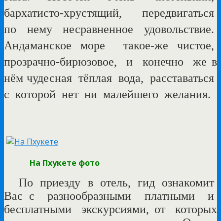
бархатисто-хрустящий,
передвигаться
по
нему
несравненное
удовольствие.
Андаманское море
такое-же чистое,
прозрачно-бирюзовое,
и
конечно
же в
нём чудесная тёплая
вода,
расставаться
с
которой
нет
ни
малейшего
желания.
На Пхукете фото
По
приезду
в
отель,
гид
ознакомит
Вас с
разнообразными
платными
и
бесплатными
экскурсиями, от которых