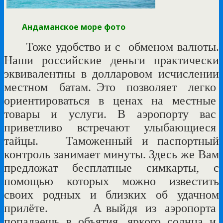
Андаманское море фото
Тоже удобство и c обменом валюты.
Наши российские деньги практически
эквивалентны в долларовом исчислении
местном батам. Это
позволяет
легко
ориентироваться
в ценах
на
местные
товары
и
услуги.
В
аэропорту
вас
приветливо
встречают
улыбающиеся
тайцы.
Таможенный и паспортный
контроль занимает минуты. Здесь же Вам
предложат бесплатные симкарты, с
помощью которых можно известить
своих родных и близких об удачном
прилёте.
А выйдя
из
аэропорта
попадаешь
в
объятия яркого
солнца
и