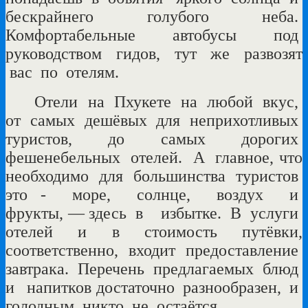
бескрайнего
голубого
неба.
Комфортабельные
автобусы
под
руководством
гидов,
тут
же
развозят
вас
по
отелям.
Отели
на Пхукете на
любой
вкус,
от
самых
дешёвых
для
неприхотливых
туристов,
до
самых
дорогих
фешенебельных
отелей
.
А
главное, что
необходимо
для
большинства
туристов
это -
море, солнце,
воздух
и
фрукты, — здесь в избытке.
В
услуги
отелей
и
в
стоимость
путёвки,
соответственно, входит
предоставление
завтрака.
Перечень
предлагаемых блюд
и
напитков достаточно
разнообразен, и
голодным
никто
не
остаётся.