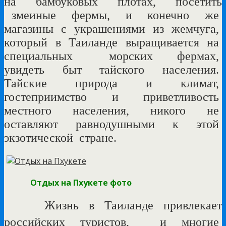
на
бамбуковых
плотах, посетить
змеиные фермы,
и
конечно
же
магазины
с
украшениями
из
жемчуга,
который
в
Таиланде
выращивается
на
специальных
морских
фермах,
увидеть
быт
тайского
населения.
Тайские
природа
и
климат,
гостеприимство
и
приветливость
местного
населения, никого
не
оставляют
равнодушными
к
этой
экзотической
стране.
Отдых на Пхукете фото
Жизнь
в
Таиланде
привлекает
российских туристов,
и многие