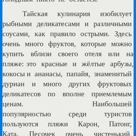
Тайская
кулинария
изобилует
рыбными
деликатесами
и
различными
соусами,
как
правило
острыми.
Здесь
очень
много
фруктов,
которые
можно
купить
вблизи
своего
отеля
или
на
пляже: это красные
и
жёлтые
арбузы,
кокосы и
ананасы, папайя,
знаменитый
дуриан
и
много
других
фруктовых
деликатесов
по
вполне
приемлемым
ценам.
Наибольшей
популярностью
среди
туристов
пользуются
пляжи
Карон,
Патонг,
Ката.
Песочек
очень
чистенький,