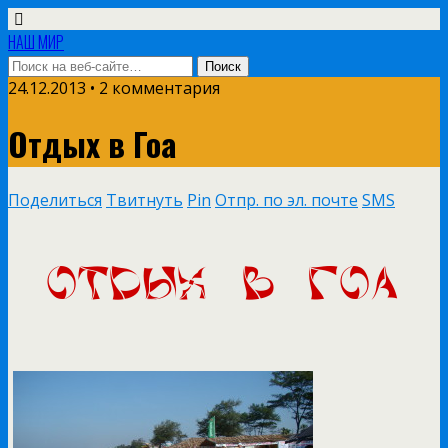
НАШ МИР
24.12.2013 • 2 комментария
Отдых в Гоа
Поделиться
Твитнуть
Pin
Отпр. по эл. почте
SMS