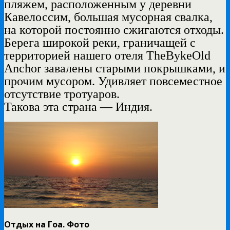
пляжем, расположенным у деревни
Кавелоссим, большая мусорная свалка,
на которой постоянно сжигаются отходы.
Берега широкой реки, граничащей с
территорией нашего отеля
The
Byke
Old
Anchor завалены старыми покрышками, и
прочим мусором. Удивляет повсеместное
отсутствие тротуаров.
Такова эта страна — Индия.
Отдых на Гоа. Фото