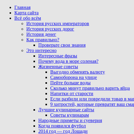
Главная
Карта сайта
Всё обо всём
История русских императоров
История русских дорог
История денег
Как правильно?
Проверьте свои знания
Это интересно
Интересные фразы
Почему вода в море соленая?
Жизненные советы
Выгодно обменять валюту
Самооборона на улице
Пейте больше воды
Сколько минут правильно варить яйца
Напитки от старости
Если разбили или повредили товар в ма
9 хитростей, которые превратят ваш см
Лучшие кулинарные сайты
Советы кулинарам
Народные приметы и суеверия
Когда появился футбол
2014 год — год Лошади