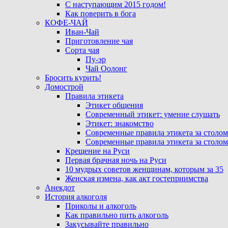
С наступающим 2015 годом!
Как поверить в бога
КОФЕ-ЧАЙ
Иван-Чай
Приготовление чая
Сорта чая
Пу-эр
Чай Оолонг
Бросить курить!
Домострой
Правила этикета
Этикет общения
Современный этикет: умение слушать
Этикет: знакомство
Современные правила этикета за столом
Современные правила этикета за столом
Крещение на Руси
Первая брачная ночь на Руси
10 мудрых советов женщинам, которым за 35
Женская измена, как акт гостеприимства
Анекдот
История алкоголя
Приколы и алкоголь
Как правильно пить алкоголь
Закусывайте правильно