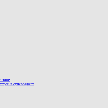
газине
артфон в супергаджет