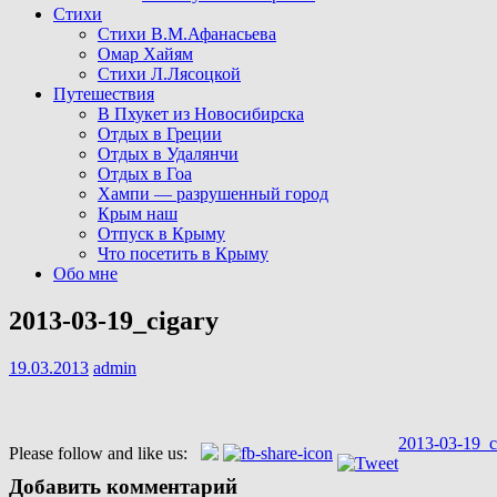
Стихи
Стихи В.М.Афанасьева
Омар Хайям
Стихи Л.Лясоцкой
Путешествия
В Пхукет из Новосибирска
Отдых в Греции
Отдых в Удалянчи
Отдых в Гоа
Хампи — разрушенный город
Крым наш
Отпуск в Крыму
Что посетить в Крыму
Обо мне
2013-03-19_cigary
19.03.2013
admin
Навигация
2013-03-19_c
Please follow and like us:
по
Добавить комментарий