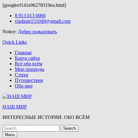
[googleef141e06278319ea.html]
Здесь можно скачать
wordpress шаблоны бесплатно.
После скачи
Skip
8 913 013 0000
to
vladimir151049@gmail.com
content
Notice:
Добро пожаловать
Quick Links
Главная
Карта сайта
Всё обо всём
Мир природы
Стихи
Путешествия
Обо мне
НАШ МИР
ИНТЕРЕСНЫЕ ИСТОРИИ. ОБО ВСЁМ
Search
for:
Menu