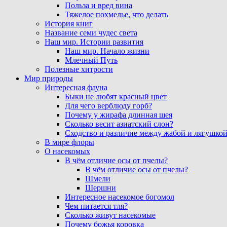
Польза и вред вина
Тяжелое похмелье, что делать
История книг
Название семи чудес света
Наш мир. Истории развития
Наш мир. Начало жизни
Млечный Путь
Полезные хитрости
Мир природы
Интересная фауна
Быки не любят красный цвет
Для чего верблюду горб?
Почему у жирафа длинная шея
Сколько весит азиатский слон?
Сходство и различие между жабой и лягушко
В мире флоры
О насекомых
В чём отличие осы от пчелы?
В чём отличие осы от пчелы?
Шмели
Шершни
Интересное насекомое богомол
Чем питается тля?
Сколько живут насекомые
Почему божья коровка