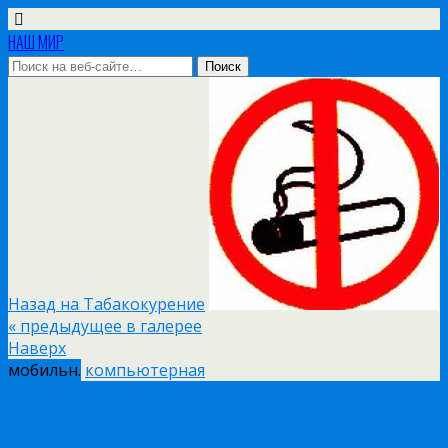
НАШ МИР
Назад на Табакокурение
« предыдущее в галерее
Наверх
мобильн.
компьютерная