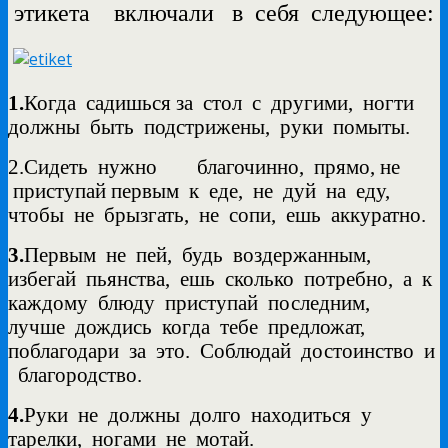
этикета
включали
в себя следующее:
1.
Когда
садишься за
стол
с
другими,
ногти
должны
быть
подстрижены,
руки
помыты.
2.Сидеть нужно благочинно, прямо, не
приступай первым к еде,
не
дуй
на
еду,
чтобы
не
брызгать,
не
сопи,
ешь
аккуратно.
3.
Первым
не
пей,
будь
воздержанным,
избегай
пьянства,
ешь
сколько
потребно,
а
к
каждому
блюду
приступай
последним,
лучше
дождись
когда
тебе
предложат,
поблагодари
за
это. Соблюдай достоинство и
благородство.
4.
Руки
не
должны
долго
находиться
у
тарелки,
ногами
не
мотай.