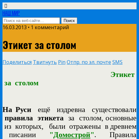
НАШ МИР
16.03.2013 • 1 комментарий
Этикет за столом
Поделиться
Твитнуть
Pin
Отпр. по эл. почте
SMS
Этикет
за столом
На Руси
ещё издревна существовали
правила этикета
за столом, основные
из которых, были отражены в древнем
писании
"
Домострой
"
.
Правила