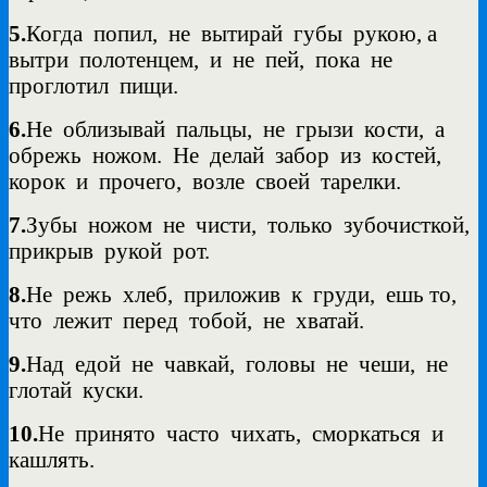
5.
Когда
попил,
не
вытирай
губы
рукою, а
вытри
полотенцем,
и
не
пей,
пока
не
проглотил
пищи.
6.
Не
облизывай
пальцы,
не
грызи
кости,
а
обрежь
ножом.
Не
делай
забор
из
костей,
корок
и
прочего,
возле
своей
тарелки.
7.
Зубы
ножом
не
чисти,
только
зубочисткой,
прикрыв
рукой
рот.
8.
Не
режь
хлеб,
приложив
к
груди,
ешь то,
что
лежит
перед
тобой,
не
хватай.
9.
Над
едой
не
чавкай,
головы
не
чеши,
не
глотай
куски.
10.
Не
принято
часто
чихать,
сморкаться
и
кашлять.