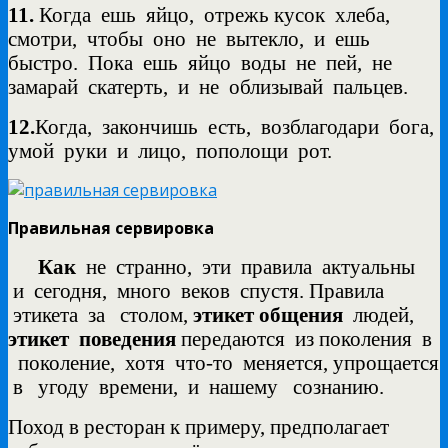
11.
Когда
ешь
яйцо,
отрежь кусок
хлеба,
смотри,
чтобы
оно
не
вытекло,
и
ешь
быстро.
Пока
ешь
яйцо
воды
не
пей,
не
замарай
скатерть,
и
не
облизывай
пальцев.
12.
Когда,
закончишь
есть,
возблагодари
бога,
умой
руки
и
лицо,
пополощи
рот.
Правильная сервировка
Как
не странно, эти правила актуальны
и сегодня, много веков спустя. Правила
этикета за столом,
этикет общения
людей,
этикет
поведения
передаются из поколения в
поколение, хотя что-то меняется, упрощается
в угоду времени, и нашему сознанию.
Поход в ресторан к примеру, предполагает