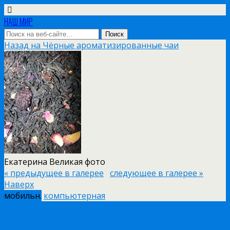
НАШ МИР
Назад на Чёрные ароматизированные чаи
Екатерина Великая фото
« предыдущее в галерее
следующее в галерее »
Наверх
мобильн.
компьютерная