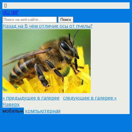
НАШ МИР
Назад на В чём отличие осы от пчелы?
« предыдущее в галерее
следующее в галерее »
Наверх
мобильн.
компьютерная