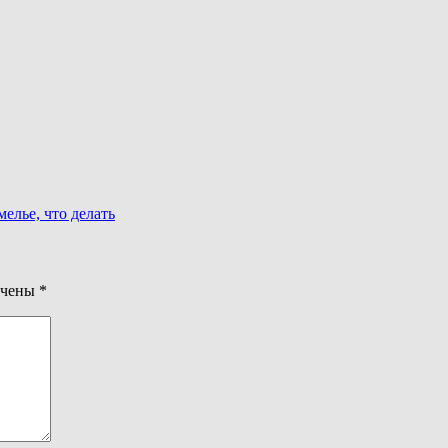
елье, что делать
ечены
*