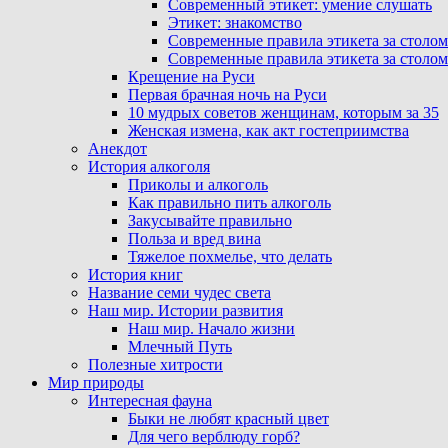
Современный этикет: умение слушать
Этикет: знакомство
Современные правила этикета за столом
Современные правила этикета за столом
Крещение на Руси
Первая брачная ночь на Руси
10 мудрых советов женщинам, которым за 35
Женская измена, как акт гостеприимства
Анекдот
История алкоголя
Приколы и алкоголь
Как правильно пить алкоголь
Закусывайте правильно
Польза и вред вина
Тяжелое похмелье, что делать
История книг
Название семи чудес света
Наш мир. Истории развития
Наш мир. Начало жизни
Млечный Путь
Полезные хитрости
Мир природы
Интересная фауна
Быки не любят красный цвет
Для чего верблюду горб?