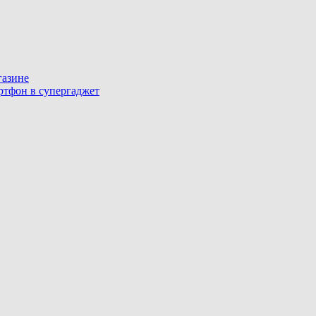
газине
артфон в супергаджет