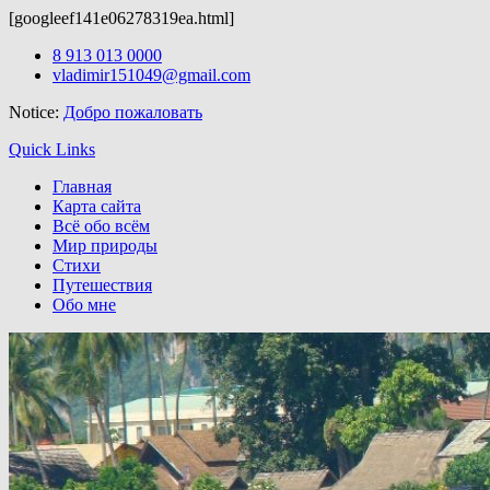
[googleef141e06278319ea.html]
Бесплатные
темы wordpress
можно скачать здесь.
Skip
8 913 013 0000
to
vladimir151049@gmail.com
content
Notice:
Добро пожаловать
Quick Links
Главная
Карта сайта
Всё обо всём
Мир природы
Стихи
Путешествия
Обо мне