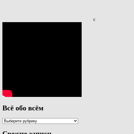
с
Всё обо всём
Всё
обо
всём
Свежие записи