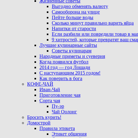
Жизненные советы
Выгодно обменять валюту
Самооборона на улице
Пейте больше воды
Сколько минут правильно варить яйца
Напитки от старости
Если разбили или повредили товар в ма
9 хитростей, которые превратят ваш см
Лучшие кулинарные сайты
Советы кулинарам
Народные приметы и суеверия
Когда появился футбол
2014 год — год Лошади
С наступающим 2015 годом!
Как поверить в бога
КОФЕ-ЧАЙ
Иван-Чай
Приготовление чая
Сорта чая
Пу-эр
Чай Оолонг
Бросить курить!
Домострой
Правила этикета
Этикет общения