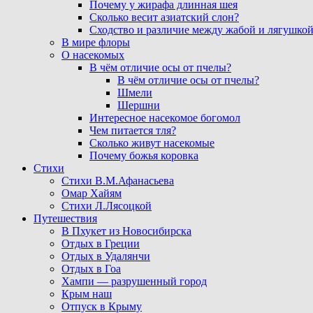
Почему у жирафа длинная шея
Сколько весит азиатский слон?
Сходство и различие между жабой и лягушко
В мире флоры
О насекомых
В чём отличие осы от пчелы?
В чём отличие осы от пчелы?
Шмели
Шершни
Интересное насекомое богомол
Чем питается тля?
Сколько живут насекомые
Почему божья коровка
Стихи
Стихи В.М.Афанасьева
Омар Хайям
Стихи Л.Лясоцкой
Путешествия
В Пхукет из Новосибирска
Отдых в Греции
Отдых в Удалянчи
Отдых в Гоа
Хампи — разрушенный город
Крым наш
Отпуск в Крыму