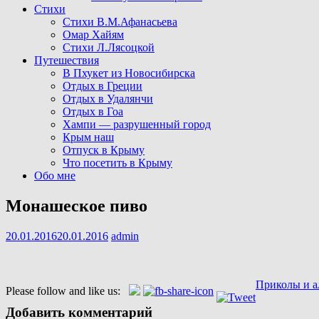
Стихи
Стихи В.М.Афанасьева
Омар Хайям
Стихи Л.Лясоцкой
Путешествия
В Пхукет из Новосибирска
Отдых в Греции
Отдых в Удалянчи
Отдых в Гоа
Хампи — разрушенный город
Крым наш
Отпуск в Крыму
Что посетить в Крыму
Обо мне
Монашеское пиво
20.01.2016
20.01.2016
admin
Навигация
Приколы и а
Please follow and like us:
по
Добавить комментарий