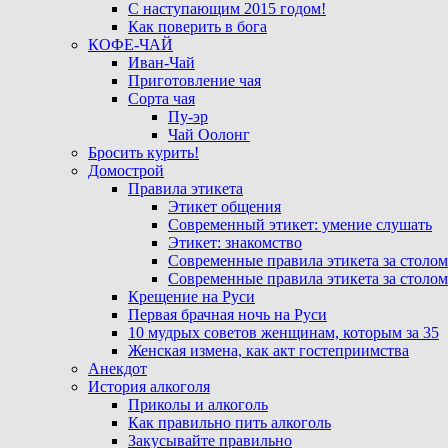
С наступающим 2015 годом!
Как поверить в бога
КОФЕ-ЧАЙ
Иван-Чай
Приготовление чая
Сорта чая
Пу-эр
Чай Оолонг
Бросить курить!
Домострой
Правила этикета
Этикет общения
Современный этикет: умение слушать
Этикет: знакомство
Современные правила этикета за столом
Современные правила этикета за столом
Крещение на Руси
Первая брачная ночь на Руси
10 мудрых советов женщинам, которым за 35
Женская измена, как акт гостеприимства
Анекдот
История алкоголя
Приколы и алкоголь
Как правильно пить алкоголь
Закусывайте правильно