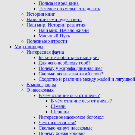
Польза и вред вина
Тяжелое похмелье, что делать
История книг
Название семи чудес света
Наш мир. Истории развития
Наш мир. Начало жизни
Млечный Путь
Полезные хитрости
Мир природы
Интересная фауна
Быки не любят красный цвет
Для чего верблюду горб?
Почему у жирафа длинная шея
Сколько весит азиатский слон?
Сходство и различие между жабой и лягушко
В мире флоры
О насекомых
В чём отличие осы от пчелы?
В чём отличие осы от пчелы?
Шмели
Шершни
Интересное насекомое богомол
Чем питается тля?
Сколько живут насекомые
Почему божья коровка