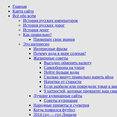
Главная
Карта сайта
Всё обо всём
История русских императоров
История русских дорог
История денег
Как правильно?
Проверьте свои знания
Это интересно
Интересные фразы
Почему вода в море соленая?
Жизненные советы
Выгодно обменять валюту
Самооборона на улице
Пейте больше воды
Сколько минут правильно варить яйца
Напитки от старости
Если разбили или повредили товар в ма
9 хитростей, которые превратят ваш см
Лучшие кулинарные сайты
Советы кулинарам
Народные приметы и суеверия
Когда появился футбол
2014 год — год Лошади