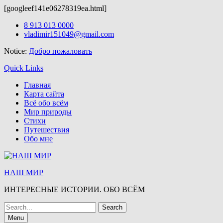
[googleef141e06278319ea.html]
Здесь можно скачать
wordpress шаблоны бесплатно.
После скачи
Skip
8 913 013 0000
to
vladimir151049@gmail.com
content
Notice:
Добро пожаловать
Quick Links
Главная
Карта сайта
Всё обо всём
Мир природы
Стихи
Путешествия
Обо мне
НАШ МИР
ИНТЕРЕСНЫЕ ИСТОРИИ. ОБО ВСЁМ
Search
for:
Menu