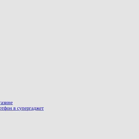
газине
артфон в супергаджет