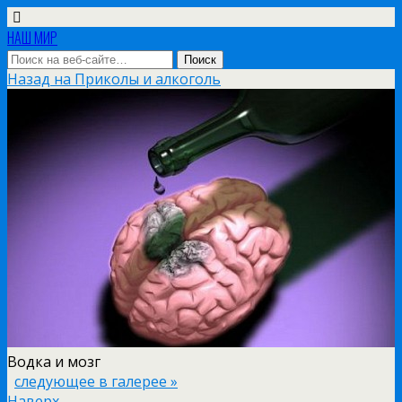
НАШ МИР
Назад на Приколы и алкоголь
Водка и мозг
следующее в галерее »
Наверх