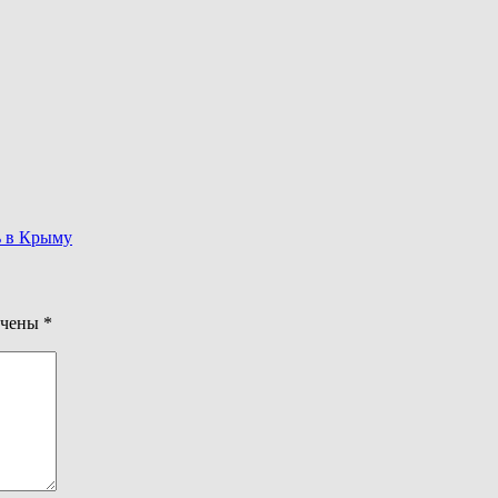
ь в Крыму
ечены
*