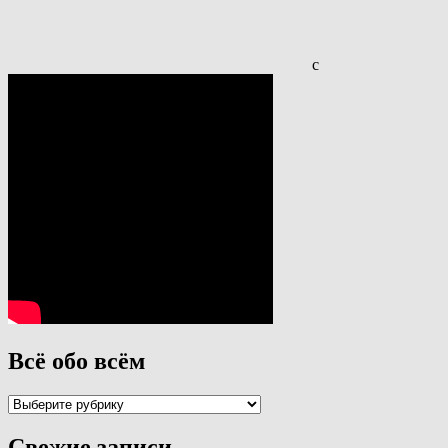
с
Всё обо всём
Всё
обо
всём
Свежие записи