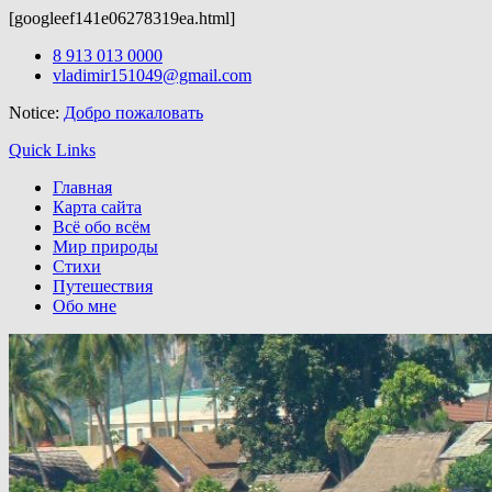
[googleef141e06278319ea.html]
Вордпресс шаблоны можно скачать здесь:
http://wordpress-zone.
Skip
8 913 013 0000
to
vladimir151049@gmail.com
content
Notice:
Добро пожаловать
Quick Links
Главная
Карта сайта
Всё обо всём
Мир природы
Стихи
Путешествия
Обо мне