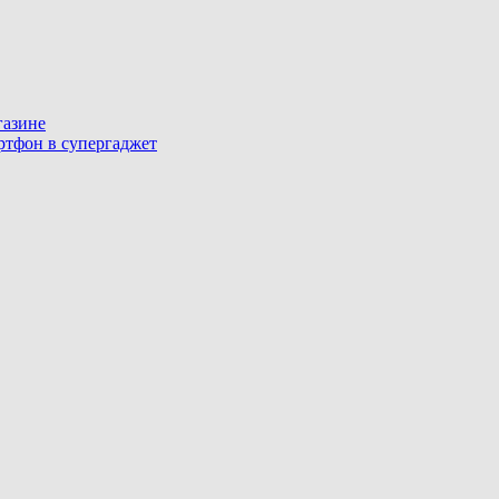
газине
артфон в супергаджет