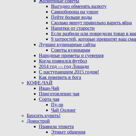
Жизненные советы
Выгодно обменять валюту
Самооборона на улице
Пейте больше воды
Сколько минут правильно варить яйца
Напитки от старости
Если разбили или повредили товар в ма
9 хитростей, которые превратят ваш см
Лучшие кулинарные сайты
Советы кулинарам
Народные приметы и суеверия
Когда появился футбол
2014 год — год Лошади
С наступающим 2015 годом!
Как поверить в бога
КОФЕ-ЧАЙ
Иван-Чай
Приготовление чая
Сорта чая
Пу-эр
Чай Оолонг
Бросить курить!
Домострой
Правила этикета
Этикет общения