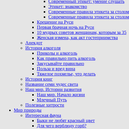
Современный этикет: умение слушать
Этикет: знакомство
Современные правила этикета за столом
Современные правила этикета за столом
Крещение на Руси
Первая брачная ночь на Руси
10 мудрых советов женщинам, которым за 35
Женская измена, как акт гостеприимства
Анекдот
История алкоголя
Приколы и алкоголь
Как правильно пить алкоголь
Закусывайте правильно
Польза и вред вина
Тяжелое похмелье, что делать
История книг
Название семи чудес света
Наш мир. Истории развития
Наш мир. Начало жизни
Млечный Путь
Полезные хитрости
Мир природы
Интересная фауна
Быки не любят красный цвет
Для чего верблюду горб?