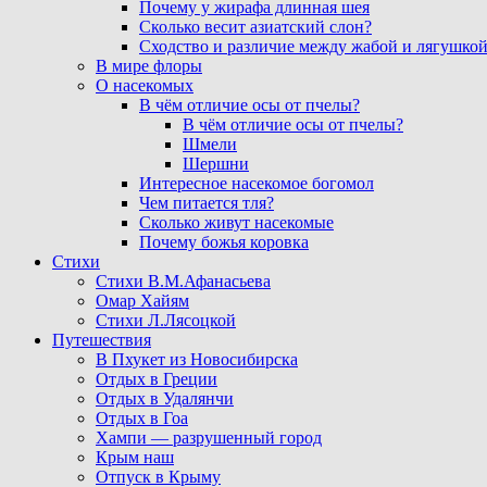
Почему у жирафа длинная шея
Сколько весит азиатский слон?
Сходство и различие между жабой и лягушко
В мире флоры
О насекомых
В чём отличие осы от пчелы?
В чём отличие осы от пчелы?
Шмели
Шершни
Интересное насекомое богомол
Чем питается тля?
Сколько живут насекомые
Почему божья коровка
Стихи
Стихи В.М.Афанасьева
Омар Хайям
Стихи Л.Лясоцкой
Путешествия
В Пхукет из Новосибирска
Отдых в Греции
Отдых в Удалянчи
Отдых в Гоа
Хампи — разрушенный город
Крым наш
Отпуск в Крыму