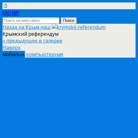
НАШ МИР
Назад на Крым наш
Крымский референдум
« предыдущее в галерее
Наверх
мобильн.
компьютерная