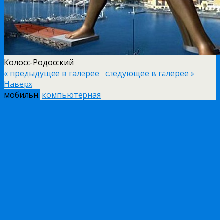
Колосс-Родосский
« предыдущее в галерее
следующее в галерее »
Наверх
мобильн.
компьютерная