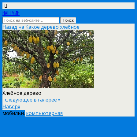
НАШ МИР
Назад на Какое дерево хлебное
Хлебное дерево
следующее в галерее »
Наверх
мобильн.
компьютерная