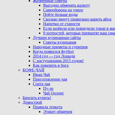
Жизненные советы
Выгодно обменять валюту
Самооборона на улице
Пейте больше воды
Сколько минут правильно варить яйца
Напитки от старости
Если разбили или повредили товар в ма
9 хитростей, которые превратят ваш см
Лучшие кулинарные сайты
Советы кулинарам
Народные приметы и суеверия
Когда появился футбол
2014 год — год Лошади
С наступающим 2015 годом!
Как поверить в бога
КОФЕ-ЧАЙ
Иван-Чай
Приготовление чая
Сорта чая
Пу-эр
Чай Оолонг
Бросить курить!
Домострой
Правила этикета
Этикет общения