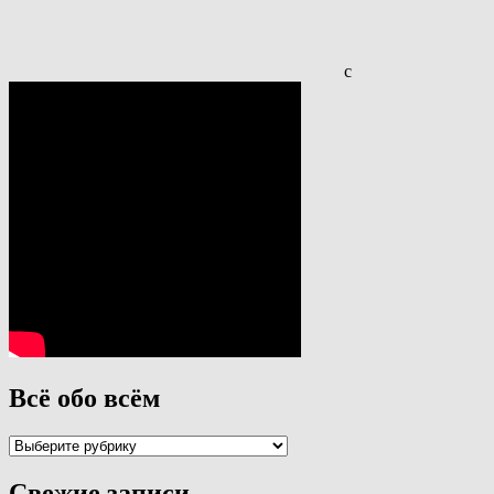
с
Всё обо всём
Всё
обо
всём
Свежие записи