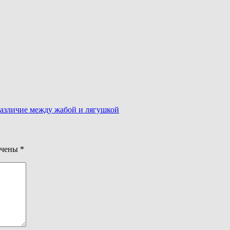
различие между жабой и лягушкой
ечены
*