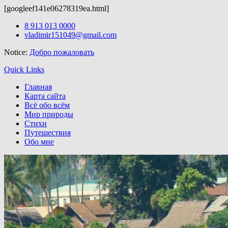
[googleef141e06278319ea.html]
Бесплатные
темы wordpress
можно скачать здесь.
Skip
8 913 013 0000
to
vladimir151049@gmail.com
content
Notice:
Добро пожаловать
Quick Links
Главная
Карта сайта
Всё обо всём
Мир природы
Стихи
Путешествия
Обо мне