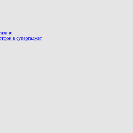
газине
артфон в супергаджет