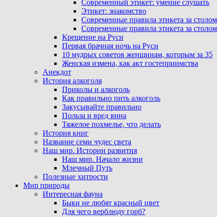
Современный этикет: умение слушать
Этикет: знакомство
Современные правила этикета за столом
Современные правила этикета за столом
Крещение на Руси
Первая брачная ночь на Руси
10 мудрых советов женщинам, которым за 35
Женская измена, как акт гостеприимства
Анекдот
История алкоголя
Приколы и алкоголь
Как правильно пить алкоголь
Закусывайте правильно
Польза и вред вина
Тяжелое похмелье, что делать
История книг
Название семи чудес света
Наш мир. Истории развития
Наш мир. Начало жизни
Млечный Путь
Полезные хитрости
Мир природы
Интересная фауна
Быки не любят красный цвет
Для чего верблюду горб?