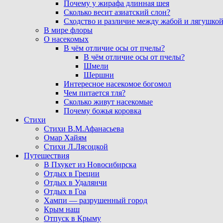
Почему у жирафа длинная шея
Сколько весит азиатский слон?
Сходство и различие между жабой и лягушко
В мире флоры
О насекомых
В чём отличие осы от пчелы?
В чём отличие осы от пчелы?
Шмели
Шершни
Интересное насекомое богомол
Чем питается тля?
Сколько живут насекомые
Почему божья коровка
Стихи
Стихи В.М.Афанасьева
Омар Хайям
Стихи Л.Лясоцкой
Путешествия
В Пхукет из Новосибирска
Отдых в Греции
Отдых в Удалянчи
Отдых в Гоа
Хампи — разрушенный город
Крым наш
Отпуск в Крыму