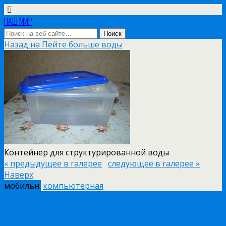
НАШ МИР
Назад на Пейте больше воды
Контейнер для структурированной воды
« предыдущее в галерее
следующее в галерее »
Наверх
мобильн.
компьютерная