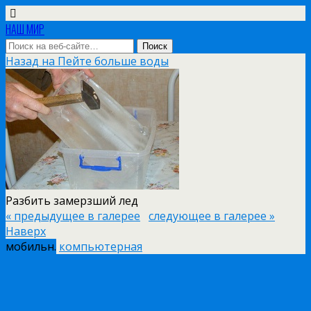
НАШ МИР
Назад на Пейте больше воды
Разбить замерзший лед
« предыдущее в галерее
следующее в галерее »
Наверх
мобильн.
компьютерная