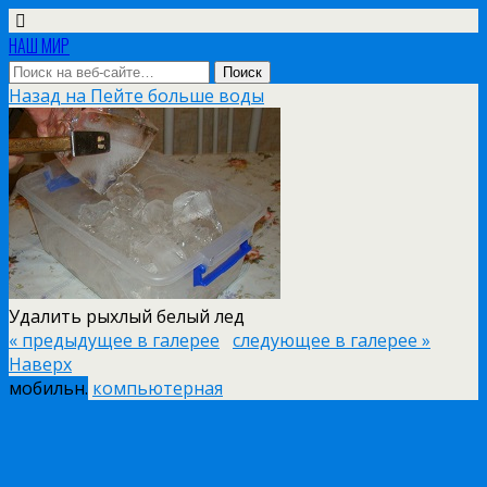
НАШ МИР
Назад на Пейте больше воды
Удалить рыхлый белый лед
« предыдущее в галерее
следующее в галерее »
Наверх
мобильн.
компьютерная