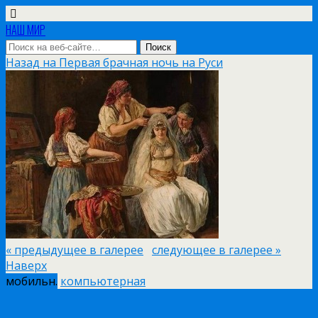
НАШ МИР
Назад на Первая брачная ночь на Руси
« предыдущее в галерее
следующее в галерее »
Наверх
мобильн.
компьютерная