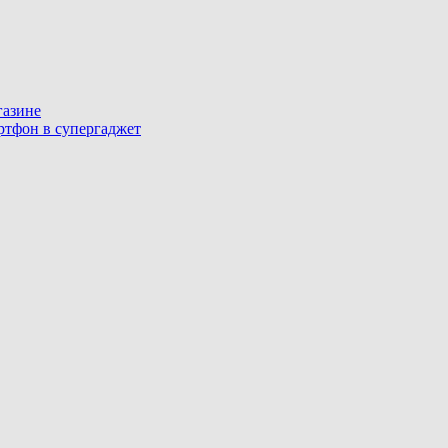
газине
артфон в супергаджет