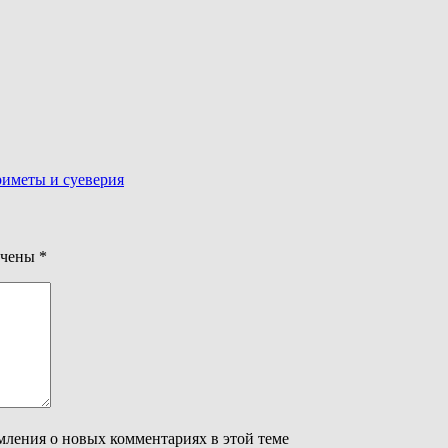
иметы и суеверия
ечены
*
омления о новых комментариях в этой теме