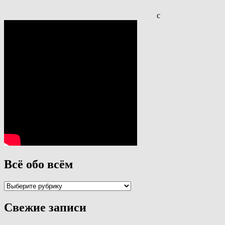
с
Всё обо всём
Всё
обо
всём
Свежие записи