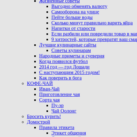
Жизненные советы
Выгодно обменять валюту
Самооборона на улице
Пейте больше воды
Сколько минут правильно варить яйца
Напитки от старости
Если разбили или повредили товар в ма
9 хитростей, которые превратят ваш см
Лучшие кулинарные сайты
Советы кулинарам
Народные приметы и суеверия
Когда появился футбол
2014 год — год Лошади
С наступающим 2015 годом!
Как поверить в бога
КОФЕ-ЧАЙ
Иван-Чай
Приготовление чая
Сорта чая
Пу-эр
Чай Оолонг
Бросить курить!
Домострой
Правила этикета
Этикет общения