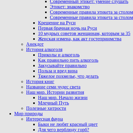
Современный этикет: умение слушать
Этикет: знакомство
Современные правила этикета за столом
Современные правила этикета за столом
Крещение на Руси
Первая брачная ночь на Руси
10 мудрых советов женщинам, которым за 35
Женская измена, как акт гостеприимства
Анекдот
История алкоголя
Приколы и алкоголь
Как правильно пить алкоголь
Закусывайте правильно
Польза и вред вина
Тяжелое похмелье, что делать
История книг
Название семи чудес света
Наш мир. Истории развития
Наш мир. Начало жизни
Млечный Путь
Полезные хитрости
Мир природы
Интересная фауна
Быки не любят красный цвет
Для чего верблюду горб?