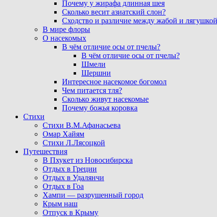
Почему у жирафа длинная шея
Сколько весит азиатский слон?
Сходство и различие между жабой и лягушко
В мире флоры
О насекомых
В чём отличие осы от пчелы?
В чём отличие осы от пчелы?
Шмели
Шершни
Интересное насекомое богомол
Чем питается тля?
Сколько живут насекомые
Почему божья коровка
Стихи
Стихи В.М.Афанасьева
Омар Хайям
Стихи Л.Лясоцкой
Путешествия
В Пхукет из Новосибирска
Отдых в Греции
Отдых в Удалянчи
Отдых в Гоа
Хампи — разрушенный город
Крым наш
Отпуск в Крыму