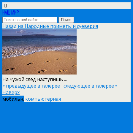
НАШ МИР
Назад на Народные приметы и суеверия
На чужой след наступишь ...
« предыдущее в галерее
следующее в галерее »
Наверх
мобильн.
компьютерная