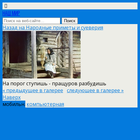
НАШ МИР
Назад на Народные приметы и суеверия
На порог ступишь - пращуров разбудишь
« предыдущее в галерее
следующее в галерее »
Наверх
мобильн.
компьютерная