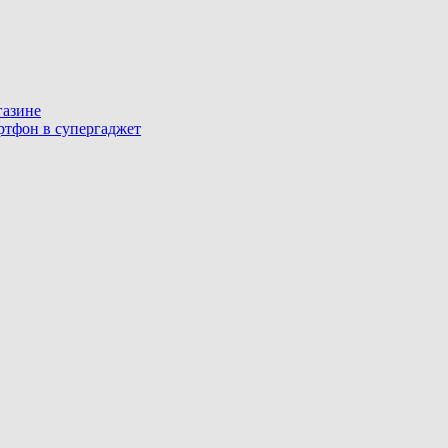
газине
артфон в супергаджет