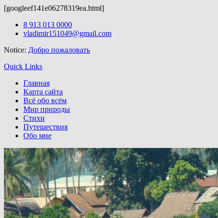
[googleef141e06278319ea.html]
Бесплатные
темы wordpress
можно скачать здесь.
Skip
8 913 013 0000
to
vladimir151049@gmail.com
content
Notice:
Добро пожаловать
Quick Links
Главная
Карта сайта
Всё обо всём
Мир природы
Стихи
Путешествия
Обо мне