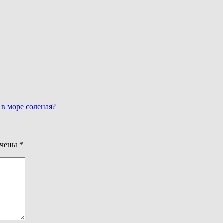
 в море соленая?
ечены
*