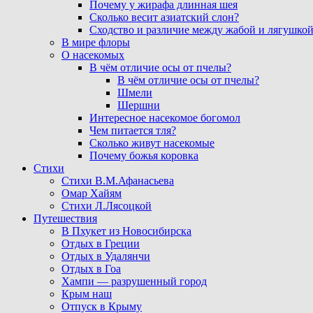
Почему у жирафа длинная шея
Сколько весит азиатский слон?
Сходство и различие между жабой и лягушко
В мире флоры
О насекомых
В чём отличие осы от пчелы?
В чём отличие осы от пчелы?
Шмели
Шершни
Интересное насекомое богомол
Чем питается тля?
Сколько живут насекомые
Почему божья коровка
Стихи
Стихи В.М.Афанасьева
Омар Хайям
Стихи Л.Лясоцкой
Путешествия
В Пхукет из Новосибирска
Отдых в Греции
Отдых в Удалянчи
Отдых в Гоа
Хампи — разрушенный город
Крым наш
Отпуск в Крыму