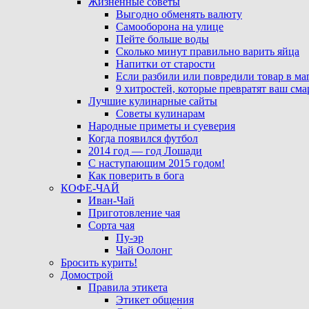
Жизненные советы
Выгодно обменять валюту
Самооборона на улице
Пейте больше воды
Сколько минут правильно варить яйца
Напитки от старости
Если разбили или повредили товар в ма
9 хитростей, которые превратят ваш см
Лучшие кулинарные сайты
Советы кулинарам
Народные приметы и суеверия
Когда появился футбол
2014 год — год Лошади
С наступающим 2015 годом!
Как поверить в бога
КОФЕ-ЧАЙ
Иван-Чай
Приготовление чая
Сорта чая
Пу-эр
Чай Оолонг
Бросить курить!
Домострой
Правила этикета
Этикет общения