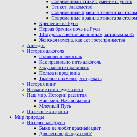
Современный этикет: умение слушать
Этикет: знакомство
Современные правила этикета за столом
Современные правила этикета за столом
Крещение на Руси
Первая брачная ночь на Руси
10 мудрых советов женщинам, которым за 35
Женская измена, как акт гостеприимства
Анекдот
История алкоголя
Приколы и алкоголь
Как правильно пить алкоголь
Закусывайте правильно
Польза и вред вина
Тяжелое похмелье, что делать
История книг
Название семи чудес света
Наш мир. Истории развития
Наш мир. Начало жизни
Млечный Путь
Полезные хитрости
Мир природы
Интересная фауна
Быки не любят красный цвет
Для чего верблюду горб?