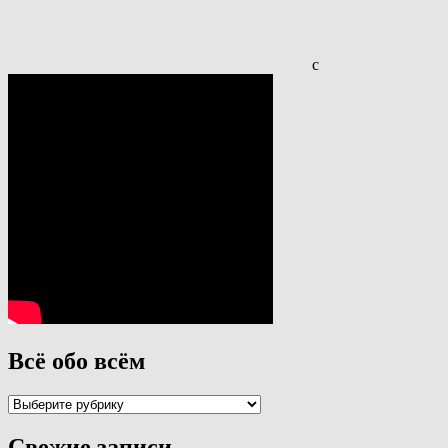
с
Всё обо всём
Всё
обо
всём
Свежие записи