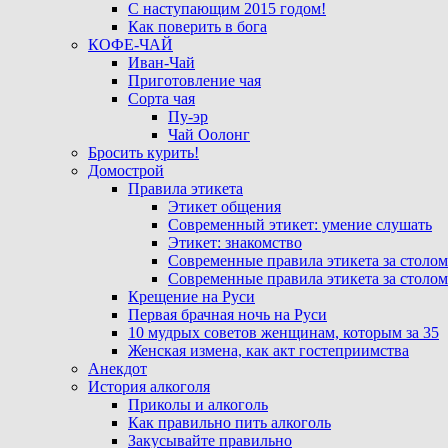
С наступающим 2015 годом!
Как поверить в бога
КОФЕ-ЧАЙ
Иван-Чай
Приготовление чая
Сорта чая
Пу-эр
Чай Оолонг
Бросить курить!
Домострой
Правила этикета
Этикет общения
Современный этикет: умение слушать
Этикет: знакомство
Современные правила этикета за столом
Современные правила этикета за столом
Крещение на Руси
Первая брачная ночь на Руси
10 мудрых советов женщинам, которым за 35
Женская измена, как акт гостеприимства
Анекдот
История алкоголя
Приколы и алкоголь
Как правильно пить алкоголь
Закусывайте правильно