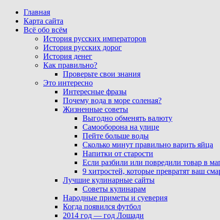
Главная
Карта сайта
Всё обо всём
История русских императоров
История русских дорог
История денег
Как правильно?
Проверьте свои знания
Это интересно
Интересные фразы
Почему вода в море соленая?
Жизненные советы
Выгодно обменять валюту
Самооборона на улице
Пейте больше воды
Сколько минут правильно варить яйца
Напитки от старости
Если разбили или повредили товар в ма
9 хитростей, которые превратят ваш см
Лучшие кулинарные сайты
Советы кулинарам
Народные приметы и суеверия
Когда появился футбол
2014 год — год Лошади