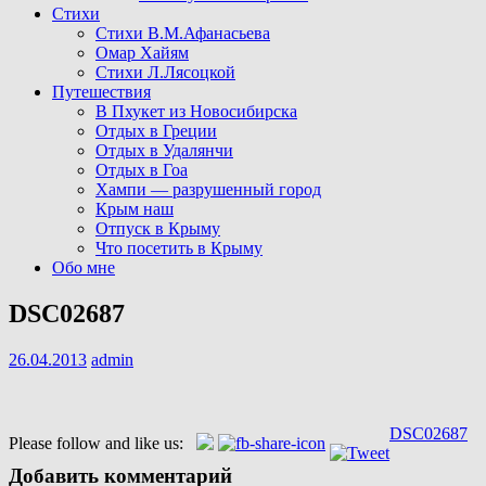
Стихи
Стихи В.М.Афанасьева
Омар Хайям
Стихи Л.Лясоцкой
Путешествия
В Пхукет из Новосибирска
Отдых в Греции
Отдых в Удалянчи
Отдых в Гоа
Хампи — разрушенный город
Крым наш
Отпуск в Крыму
Что посетить в Крыму
Обо мне
DSC02687
26.04.2013
admin
Навигация
DSC02687
Please follow and like us:
по
Добавить комментарий