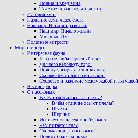
Польза и вред вина
Тяжелое похмелье, что делать
История книг
Название семи чудес света
Наш мир. Истории развития
Наш мир. Начало жизни
Млечный Путь
Полезные хитрости
Мир природы
Интересная фауна
Быки не любят красный цвет
Для чего верблюду горб?
Почему у жирафа длинная шея
Сколько весит азиатский слон?
Сходство и различие между жабой и лягушко
В мире флоры
О насекомых
В чём отличие осы от пчелы?
В чём отличие осы от пчелы?
Шмели
Шершни
Интересное насекомое богомол
Чем питается тля?
Сколько живут насекомые
Почему божья коровка