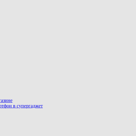
газине
артфон в супергаджет