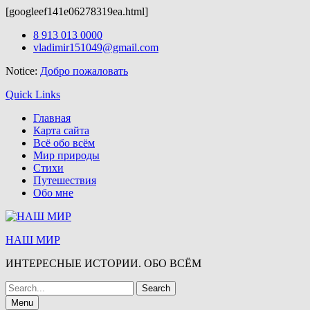
[googleef141e06278319ea.html]
Шаблоны и
темы вордпресс
на wordpress-zone.ru
Skip
8 913 013 0000
to
vladimir151049@gmail.com
content
Notice:
Добро пожаловать
Quick Links
Главная
Карта сайта
Всё обо всём
Мир природы
Стихи
Путешествия
Обо мне
НАШ МИР
ИНТЕРЕСНЫЕ ИСТОРИИ. ОБО ВСЁМ
Search
for:
Menu