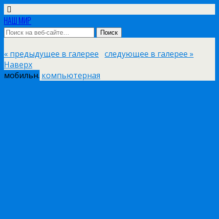
НАШ МИР
« предыдущее в галерее
следующее в галерее »
Наверх
мобильн.
компьютерная