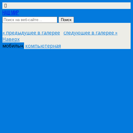
НАШ МИР
« предыдущее в галерее
следующее в галерее »
Наверх
мобильн.
компьютерная