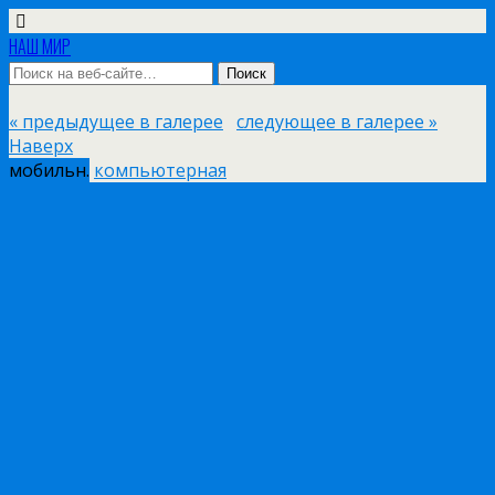
НАШ МИР
« предыдущее в галерее
следующее в галерее »
Наверх
мобильн.
компьютерная