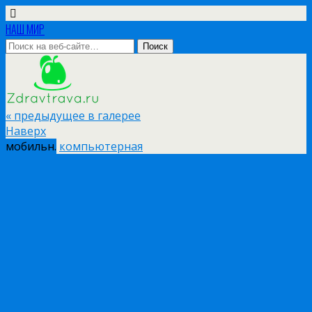
НАШ МИР
« предыдущее в галерее
Наверх
мобильн.
компьютерная