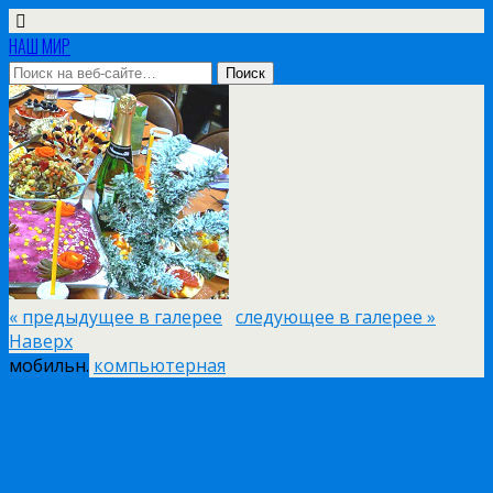
НАШ МИР
« предыдущее в галерее
следующее в галерее »
Наверх
мобильн.
компьютерная