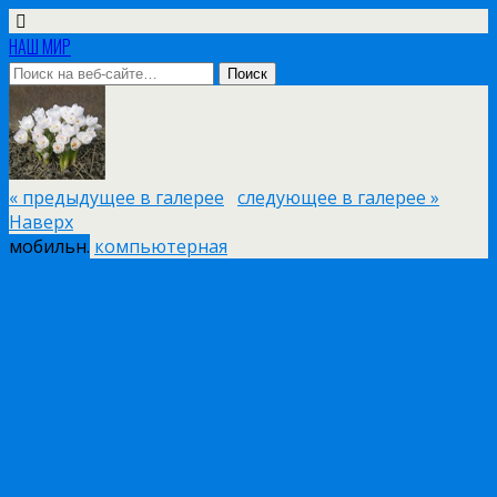
НАШ МИР
« предыдущее в галерее
следующее в галерее »
Наверх
мобильн.
компьютерная