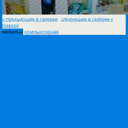
« предыдущее в галерее
следующее в галерее »
Наверх
мобильн.
компьютерная