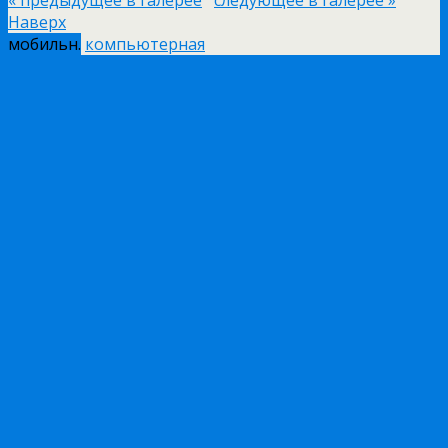
« предыдущее в галерее
следующее в галерее »
Наверх
мобильн.
компьютерная