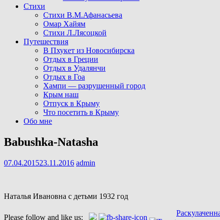
Стихи
Стихи В.М.Афанасьева
Омар Хайям
Стихи Л.Лясоцкой
Путешествия
В Пхукет из Новосибирска
Отдых в Греции
Отдых в Удалянчи
Отдых в Гоа
Хампи — разрушенный город
Крым наш
Отпуск в Крыму
Что посетить в Крыму
Обо мне
Babushka-Natasha
07.04.2015
23.11.2016
admin
Наталья Ивановна с детьми 1932 год
Навигация
Раскулаченн
Please follow and like us: