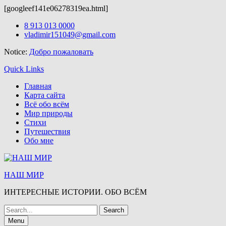
[googleef141e06278319ea.html]
На сайте wordpress-zone.ru вы можете скачать
wordpress шабло
Skip
8 913 013 0000
to
vladimir151049@gmail.com
content
Notice:
Добро пожаловать
Quick Links
Главная
Карта сайта
Всё обо всём
Мир природы
Стихи
Путешествия
Обо мне
НАШ МИР
ИНТЕРЕСНЫЕ ИСТОРИИ. ОБО ВСЁМ
Search
for:
Menu