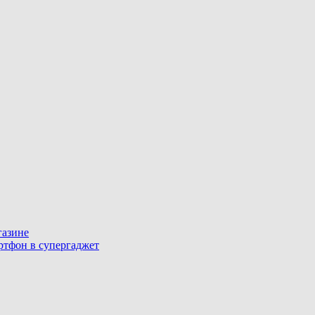
газине
артфон в супергаджет