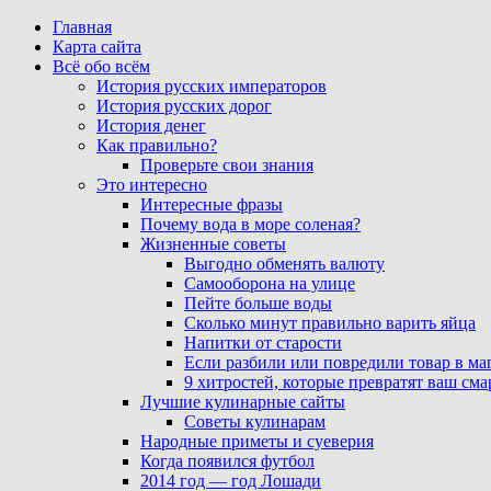
Главная
Карта сайта
Всё обо всём
История русских императоров
История русских дорог
История денег
Как правильно?
Проверьте свои знания
Это интересно
Интересные фразы
Почему вода в море соленая?
Жизненные советы
Выгодно обменять валюту
Самооборона на улице
Пейте больше воды
Сколько минут правильно варить яйца
Напитки от старости
Если разбили или повредили товар в ма
9 хитростей, которые превратят ваш см
Лучшие кулинарные сайты
Советы кулинарам
Народные приметы и суеверия
Когда появился футбол
2014 год — год Лошади