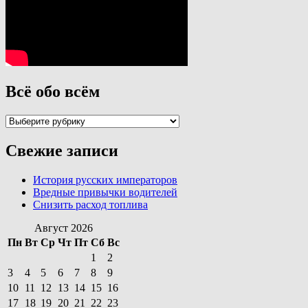
Всё обо всём
Всё
обо
всём
Свежие записи
История русских императоров
Вредные привычки водителей
Снизить расход топлива
Август 2026
Пн
Вт
Ср
Чт
Пт
Сб
Вс
1
2
3
4
5
6
7
8
9
10
11
12
13
14
15
16
17
18
19
20
21
22
23