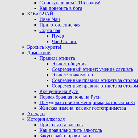
С наступающим 2015 годом!
Как поверить в бога
КОФЕ-ЧАЙ
Иван-Чай
Приготовление чая
Сорта чая
Пу-эр
Чай Оолонг
Бросить курить!
Домострой
Правила этикета
Этикет общения
Современный этикет: умение слушать
Этикет: знакомство
Современные правила этикета за столом
Современные правила этикета за столом
Крещение на Руси
Первая брачная ночь на Руси
10 мудрых советов женщинам, которым за 35
Женская измена, как акт гостеприимства
Анекдот
История алкоголя
Приколы и алкоголь
Как правильно пить алкоголь
Закусывайте правильно