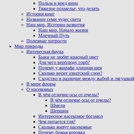
Польза и вред вина
Тяжелое похмелье, что делать
История книг
Название семи чудес света
Наш мир. Истории развития
Наш мир. Начало жизни
Млечный Путь
Полезные хитрости
Мир природы
Интересная фауна
Быки не любят красный цвет
Для чего верблюду горб?
Почему у жирафа длинная шея
Сколько весит азиатский слон?
Сходство и различие между жабой и лягушко
В мире флоры
О насекомых
В чём отличие осы от пчелы?
В чём отличие осы от пчелы?
Шмели
Шершни
Интересное насекомое богомол
Чем питается тля?
Сколько живут насекомые
Почему божья коровка