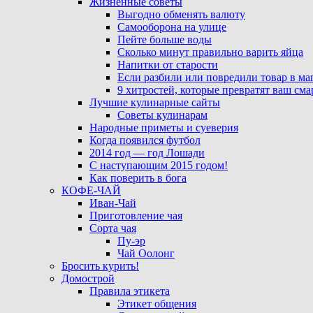
Жизненные советы
Выгодно обменять валюту
Самооборона на улице
Пейте больше воды
Сколько минут правильно варить яйца
Напитки от старости
Если разбили или повредили товар в ма
9 хитростей, которые превратят ваш см
Лучшие кулинарные сайты
Советы кулинарам
Народные приметы и суеверия
Когда появился футбол
2014 год — год Лошади
С наступающим 2015 годом!
Как поверить в бога
КОФЕ-ЧАЙ
Иван-Чай
Приготовление чая
Сорта чая
Пу-эр
Чай Оолонг
Бросить курить!
Домострой
Правила этикета
Этикет общения