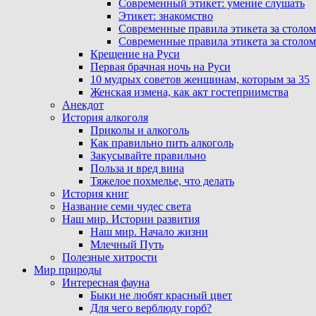
Современный этикет: умение слушать
Этикет: знакомство
Современные правила этикета за столом
Современные правила этикета за столом
Крещение на Руси
Первая брачная ночь на Руси
10 мудрых советов женщинам, которым за 35
Женская измена, как акт гостеприимства
Анекдот
История алкоголя
Приколы и алкоголь
Как правильно пить алкоголь
Закусывайте правильно
Польза и вред вина
Тяжелое похмелье, что делать
История книг
Название семи чудес света
Наш мир. Истории развития
Наш мир. Начало жизни
Млечный Путь
Полезные хитрости
Мир природы
Интересная фауна
Быки не любят красный цвет
Для чего верблюду горб?