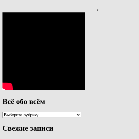
с
Всё обо всём
Всё
обо
всём
Свежие записи