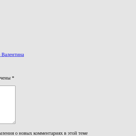
о Валентина
ечены
*
омления о новых комментариях в этой теме