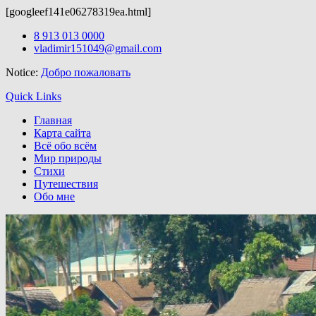
[googleef141e06278319ea.html]
Вордпресс шаблоны можно скачать здесь:
http://wordpress-zone.
Skip
8 913 013 0000
to
vladimir151049@gmail.com
content
Notice:
Добро пожаловать
Quick Links
Главная
Карта сайта
Всё обо всём
Мир природы
Стихи
Путешествия
Обо мне