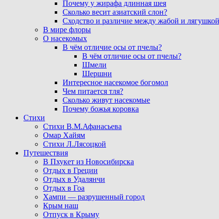
Почему у жирафа длинная шея
Сколько весит азиатский слон?
Сходство и различие между жабой и лягушко
В мире флоры
О насекомых
В чём отличие осы от пчелы?
В чём отличие осы от пчелы?
Шмели
Шершни
Интересное насекомое богомол
Чем питается тля?
Сколько живут насекомые
Почему божья коровка
Стихи
Стихи В.М.Афанасьева
Омар Хайям
Стихи Л.Лясоцкой
Путешествия
В Пхукет из Новосибирска
Отдых в Греции
Отдых в Удалянчи
Отдых в Гоа
Хампи — разрушенный город
Крым наш
Отпуск в Крыму