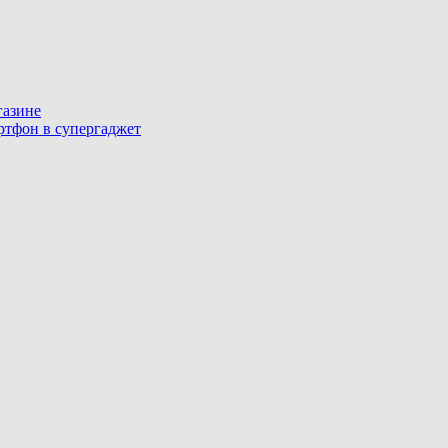
газине
артфон в супергаджет