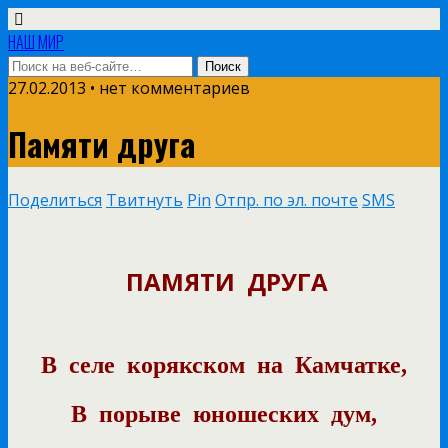
НАШ МИР
27.02.2013 • нет комментариев
Памяти друга
Поделиться
Твитнуть
Pin
Отпр. по эл. почте
SMS
ПАМЯТИ
ДРУГА
В
селе
корякском
на
Камчатке,
В
порыве
юношеских
дум,