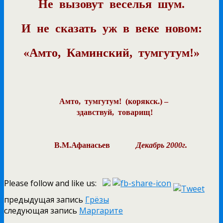
Не
вызовут
веселья
шум.
И
не
сказать
уж
в
веке
новом:
«Амто,
Каминский,
тумгутум!»
Амто,
тумгутум!
(корякск.) –
здавствуй,
товарищ!
В.М.Афанасьев
Декабрь 2000г.
Please follow and like us:
предыдущая запись
Грёзы
следующая запись
Маргарите