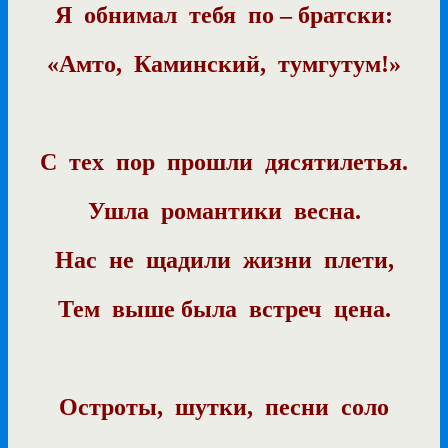
Я
обнимал
тебя
по – братски:
«Амто,
Каминский,
тумгутум!»
С
тех
пор
прошли
дясятилетья.
Ушла
романтики
весна.
Нас
не
щадили
жизни
плети,
Тем
выше была
встреч
цена.
Остроты,
шутки,
песни
соло