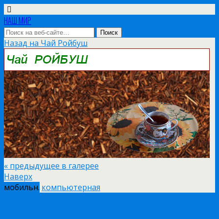
НАШ МИР
Назад на Чай Ройбуш
« предыдущее в галерее
Наверх
мобильн.
компьютерная