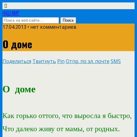
НАШ МИР
17.04.2013 • нет комментариев
О доме
Поделиться
Твитнуть
Pin
Отпр. по эл. почте
SMS
О
доме
Как горько оттого, что выросла я быстро,
Что далеко живу от мамы, от родных.