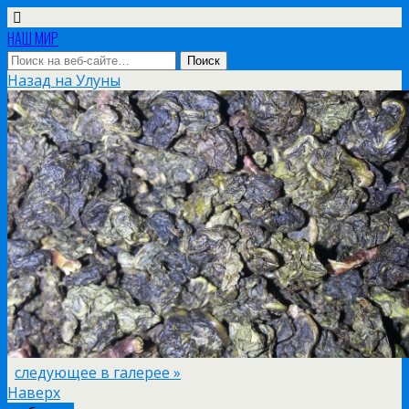
НАШ МИР
Назад на Улуны
следующее в галерее »
Наверх