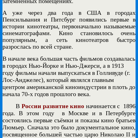
затемнённых помещениях.
А уже через два года в США в городах
Пенсильвания и Питсбург появились первые в
истории кинотеатры, первоначально называемые
синематографами. Кино становилось очень
популярным, а сеть кинотеатров быстро
разрослась по всей стране.
В начале века большая часть фильмов создавалась
в городах Нью-Йорке и Нью-Джерси, а в 1913
году фильмы начали выпускаться в Голливуде (г.
Лос-Анджелес), который являлся главным
центром американской киноиндустрии в плоть до
начала 70-х годов прошлого века.
В
России развитие кино
начинается с
1896
года. В этом году
в Москве и в Петербурге
состоялись первые съёмки и показы кино братьев
Люмьер. Сначала это было документальное кино,
посвященное большей частью царю Николаю
II
и