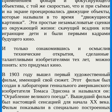
применением фонаря и фокусирующего
объектива, с той же скоростью, что и при съёмке
и на экране проецировались движущие объекты,
которые называли в то время “движущиеся
картинки”.
Эти простые незамысловатые сценки
из окружающей жизни: скачущий всадник или
играющие дети и были первыми кадрами
будущего кино.
И только ознакомившись и осмыслив
технические открытия, сделанные
талантливыми изобретателями тех лет, можно
понять: кто придумал кино.
В 1903 году вышел первый художественный
фильм, имеющий свой сюжет. Этот
фильм был
создан в лаборатории гениального американского
изобретателя Томаса Эдисона и назывался он:
“Ограбление великого поезда”. Вышедший фильм
был настоящей сенсацией для начала ХХ века.
Фильм показывали в специально построенных