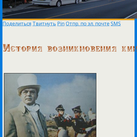
Поделиться
Твитнуть
Pin
Отпр. по эл. почте
SMS