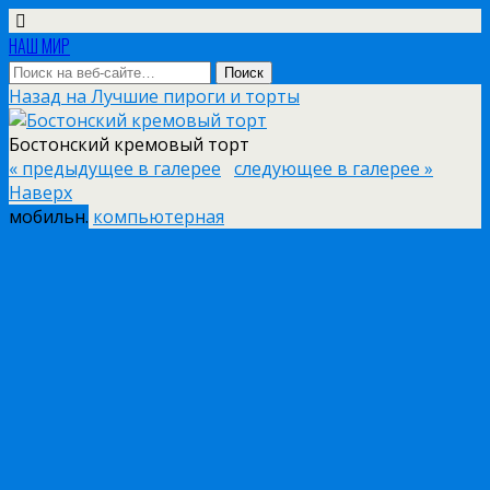
НАШ МИР
Назад на Лучшие пироги и торты
Бостонский кремовый торт
« предыдущее в галерее
следующее в галерее »
Наверх
мобильн.
компьютерная