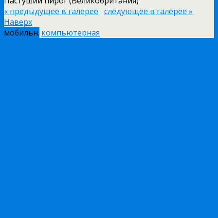
Пастуший пирог (Великобритания)
« предыдущее в галерее
следующее в галерее »
Наверх
мобильн.
компьютерная