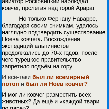
авиатор Росковицкий наблюдал
ковчег, пролетая над горой Арарат.
Но только Фернану Наварре,
благодаря своим снимкам, удалось
наглядно подтвердить существование
Ноева ковчега. Восхождения
экспедиций альпинистов
продолжались до 70-х годов, после
чего турецкое правительство
запретило подъём на гору.
И всё-таки
был ли всемирный
потоп
и
был ли Ноев ковчег?
И мог ли ковчег разместить всех
животных? Да ещё и «каждой твари
по паре»?