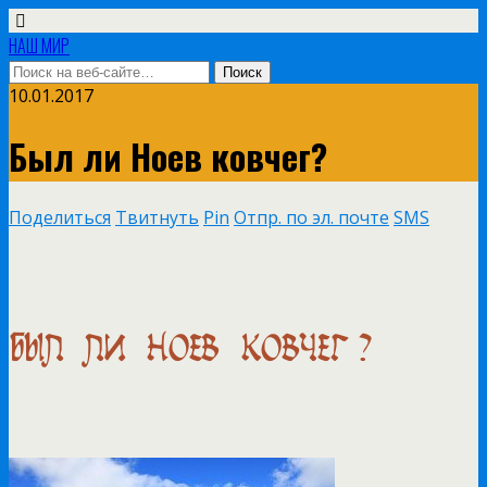
НАШ МИР
10.01.2017
Был ли Ноев ковчег?
Поделиться
Твитнуть
Pin
Отпр. по эл. почте
SMS