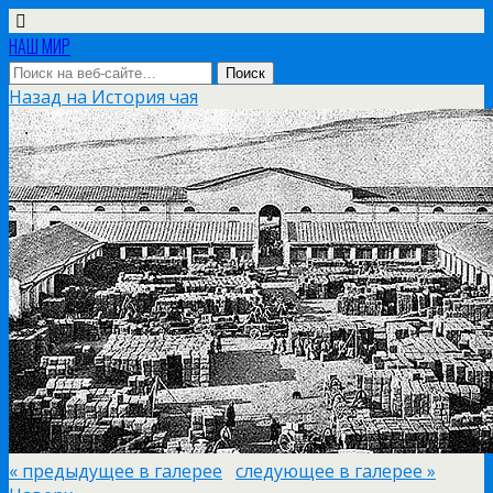
НАШ МИР
Назад на История чая
« предыдущее в галерее
следующее в галерее »