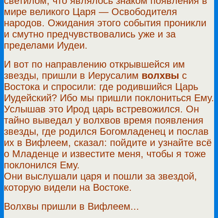
светилом, что являлось знаком появления в
мире великого Царя — Освободителя
народов. Ожидания этого события проникли
и смутно предчувствовались уже и за
пределами Иудеи.
И вот по направлению открывшейся им
звезды, пришли в Иерусалим
волхвы
с
Востока и спросили: где родившийся Царь
Иудейский? Ибо мы пришли поклониться Ему.
Услышав это Ирод царь встревожился. Он
тайно выведал у волхвов время появления
звезды, где родился Богомладенец и послав
их в Вифлеем, сказал: пойдите и узнайте всё
о Младенце и известите меня, чтобы я тоже
поклонился Ему.
Они выслушали царя и пошли за звездой,
которую видели на Востоке.
Волхвы пришли в Вифлеем...