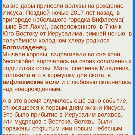
Какие дары принесли волхвы на рождение
Иисуса. Поздней ночью 2017 лет назад, в
пригороде небольшого городка Вифлеема(
ныне Бет-Лахм), расположенного, в 7 км к
Юго-Востоку от Иерусалима, зимней ночью, в
полутёмном холодном хлеву родился
Богомладенец.
Мычали коровы, вздрагивали во сне кони,
беспокойно ворочались на своих соломенных
подстилках ослы. Мать, спеленав Младенца,
положила его в кормушку для скота, в
вифлеемские ясли
и с любовью склонилась
над новорождённым.
А в это время случилось ещё одно событие,
относящееся к первым дням жизни Иисуса.
Это было прибытие в Иерусалим волхвов,
или мудрецов с Востока. Волхвы были
поражены открытым ими новым небесным