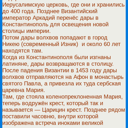
Иерусалимскую церковь, где они и хранились
до 400 года. Позднее Византийский
император Аркадий перенёс дары в
Константинополь для освещения новой
столицы империи.
Потом дары волхвов попадают в город
Никею (современный Изник) и около 60 лет
находятся там.
Когда из Константинополя были изгнаны
латиняне, дары возвращаются в столицу.
После падения Византии в 1453 году дары
волхвов отправляются на Афон в монастырь
святого Павла, а привезла их туда сербская
царевна Мария.
Там, где стояла коленопреклоненная Мария,
теперь водружён крест, который так и
называется — Царицин крест. Позднее рядом
поставили часовню, внутри которой
изображена встреча иноками великой