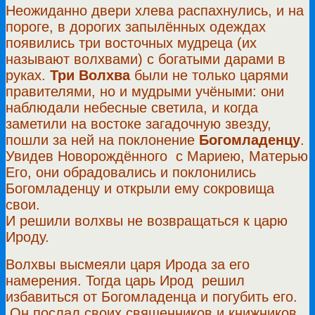
Неожиданно двери хлева распахнулись, и на
пороге, в дорогих запылённых одеждах
появились три восточных мудреца (их
называют волхвами) с богатыми дарами в
руках.
Три Волхва
были не только царями
правителями, но и мудрыми учёными: они
наблюдали небесные светила, и когда
заметили на востоке загадочную звезду,
пошли за ней на поклонение
Богомладенцу
.
Увидев Новорождённого с Мариею, Матерью
Его, они обрадовались и поклонились
Богомладенцу и открыли ему сокровища
свои.
И решили волхвы не возвращаться к царю
Ироду.
Волхвы высмеяли царя Ирода за его
намерения. Тогда царь Ирод решил
избавиться от Богомладенца и погубить его.
Он послал своих священников и книжников