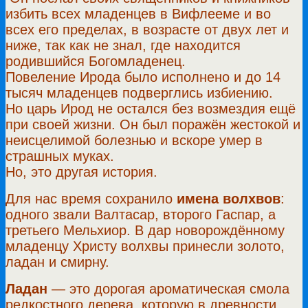
избить всех младенцев в Вифлееме и во
всех его пределах, в возрасте от двух лет и
ниже, так как не знал, где находится
родившийся Богомладенец.
Повеление Ирода было исполнено и до 14
тысяч младенцев подверглись избиению.
Но царь Ирод не остался без возмездия ещё
при своей жизни. Он был поражён жестокой и
неисцелимой болезнью и вскоре умер в
страшных муках.
Но, это другая история.
Для нас время сохранило
имена волхвов
:
одного звали Валтасар, второго Гаспар, а
третьего Мельхиор. В дар новорождённому
младенцу Христу волхвы принесли золото,
ладан и смирну.
Ладан
— это дорогая ароматическая смола
редкостного дерева, которую в древности