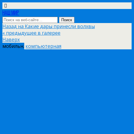
НАШ МИР
Назад на Какие дары принесли волхвы
« предыдущее в галерее
Наверх
мобильн.
компьютерная