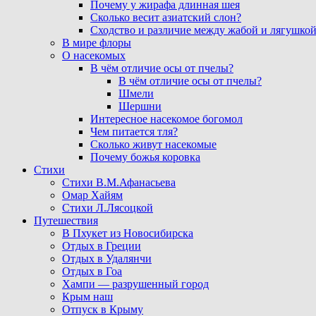
Почему у жирафа длинная шея
Сколько весит азиатский слон?
Сходство и различие между жабой и лягушко
В мире флоры
О насекомых
В чём отличие осы от пчелы?
В чём отличие осы от пчелы?
Шмели
Шершни
Интересное насекомое богомол
Чем питается тля?
Сколько живут насекомые
Почему божья коровка
Стихи
Стихи В.М.Афанасьева
Омар Хайям
Стихи Л.Лясоцкой
Путешествия
В Пхукет из Новосибирска
Отдых в Греции
Отдых в Удалянчи
Отдых в Гоа
Хампи — разрушенный город
Крым наш
Отпуск в Крыму