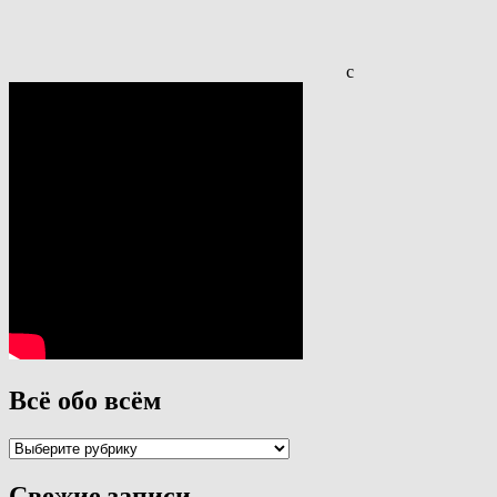
с
Всё обо всём
Всё
обо
всём
Свежие записи