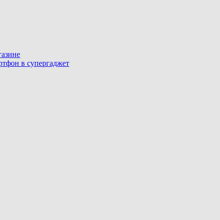
газине
артфон в супергаджет