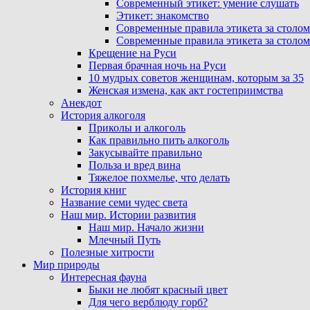
Современный этикет: умение слушать
Этикет: знакомство
Современные правила этикета за столом
Современные правила этикета за столом
Крещение на Руси
Первая брачная ночь на Руси
10 мудрых советов женщинам, которым за 35
Женская измена, как акт гостеприимства
Анекдот
История алкоголя
Приколы и алкоголь
Как правильно пить алкоголь
Закусывайте правильно
Польза и вред вина
Тяжелое похмелье, что делать
История книг
Название семи чудес света
Наш мир. Истории развития
Наш мир. Начало жизни
Млечный Путь
Полезные хитрости
Мир природы
Интересная фауна
Быки не любят красный цвет
Для чего верблюду горб?