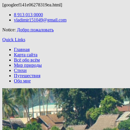
[googleef141e06278319ea.html]
Бесплатные
темы wordpress
можно скачать здесь.
Skip
8 913 013 0000
to
vladimir151049@gmail.com
content
Notice:
Добро пожаловать
Quick Links
Главная
Карта сайта
Всё обо всём
Мир природы
Стихи
Путешествия
Обо мне