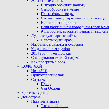
Жизненные советы
Выгодно обменять валюту
Самооборона на улице
Пейте больше воды
Сколько минут правильно варить яйца
Напитки от старости
Если разбили или повредили товар в ма
9 хитростей, которые превратят ваш см
Лучшие кулинарные сайты
Советы кулинарам
Народные приметы и суеверия
Когда появился футбол
2014 год — год Лошади
С наступающим 2015 годом!
Как поверить в бога
КОФЕ-ЧАЙ
Иван-Чай
Приготовление чая
Сорта чая
Пу-эр
Чай Оолонг
Бросить курить!
Домострой
Правила этикета
Этикет общения