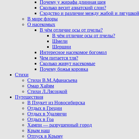
Почему у жирафа длинная шея
Сколько весит азиатский слон?
Сходство и различие между жабой и лягушко
В мире флоры
О насекомых
В чём отличие осы от пчелы?
В чём отличие осы от пчелы?
Шмели
Шершни
Интересное насекомое богомол
Чем питается тля?
Сколько живут насекомые
Почему божья коровка
Стихи
Стихи В.М.Афанасьева
Омар Хайям
Стихи Л.Лясоцкой
Путешествия
В Пхукет из Новосибирска
Отдых в Греции
Отдых в Удалянчи
Отдых в Гоа
Хампи — разрушенный город
Крым наш
Отпуск в Крыму