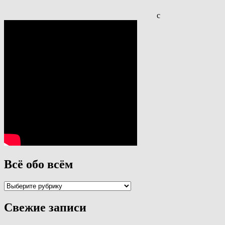
с
Всё обо всём
Всё
обо
всём
Свежие записи