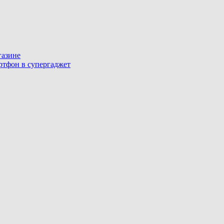
газине
артфон в супергаджет