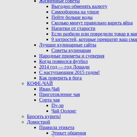
Жизненные советы
Выгодно обменять валюту
Самооборона на улице
Пейте больше воды
Сколько минут правильно варить яйца
Напитки от старости
Если разбили или повредили товар в ма
9 хитростей, которые превратят ваш см
Лучшие кулинарные сайты
Советы кулинарам
Народные приметы и суеверия
Когда появился футбол
2014 год — год Лошади
С наступающим 2015 годом!
Как поверить в бога
КОФЕ-ЧАЙ
Иван-Чай
Приготовление чая
Сорта чая
Пу-эр
Чай Оолонг
Бросить курить!
Домострой
Правила этикета
Этикет общения