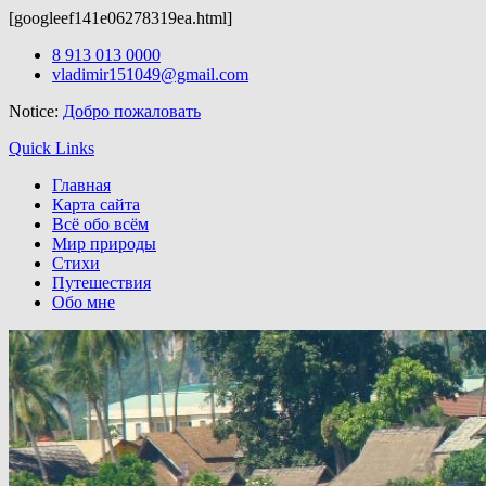
[googleef141e06278319ea.html]
Здесь можно скачать
wordpress шаблоны бесплатно.
После скачи
Skip
8 913 013 0000
to
vladimir151049@gmail.com
content
Notice:
Добро пожаловать
Quick Links
Главная
Карта сайта
Всё обо всём
Мир природы
Стихи
Путешествия
Обо мне