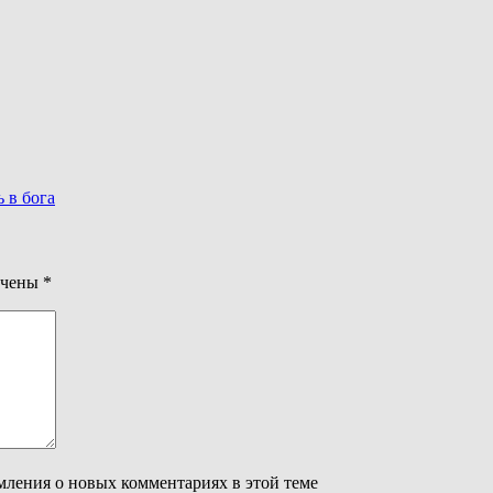
 в бога
ечены
*
омления о новых комментариях в этой теме