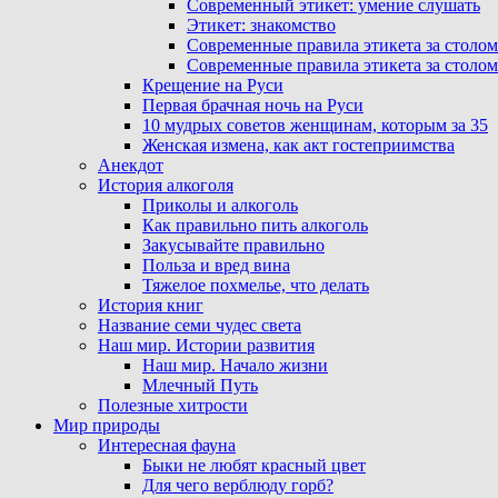
Современный этикет: умение слушать
Этикет: знакомство
Современные правила этикета за столом
Современные правила этикета за столом
Крещение на Руси
Первая брачная ночь на Руси
10 мудрых советов женщинам, которым за 35
Женская измена, как акт гостеприимства
Анекдот
История алкоголя
Приколы и алкоголь
Как правильно пить алкоголь
Закусывайте правильно
Польза и вред вина
Тяжелое похмелье, что делать
История книг
Название семи чудес света
Наш мир. Истории развития
Наш мир. Начало жизни
Млечный Путь
Полезные хитрости
Мир природы
Интересная фауна
Быки не любят красный цвет
Для чего верблюду горб?