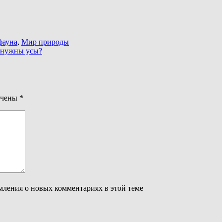
фауна
,
Мир природы
 нужны усы?
ечены
*
омления о новых комментариях в этой теме