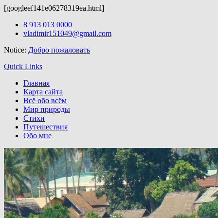
[googleef141e06278319ea.html]
Вордпресс шаблоны можно скачать здесь:
http://wordpress-zone.
Skip
8 913 013 0000
to
vladimir151049@gmail.com
content
Notice:
Добро пожаловать
Quick Links
Главная
Карта сайта
Всё обо всём
Мир природы
Стихи
Путешествия
Обо мне