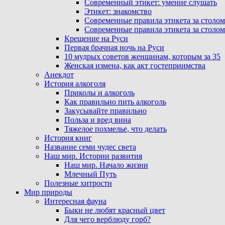
Современный этикет: умение слушать
Этикет: знакомство
Современные правила этикета за столом
Современные правила этикета за столом
Крещение на Руси
Первая брачная ночь на Руси
10 мудрых советов женщинам, которым за 35
Женская измена, как акт гостеприимства
Анекдот
История алкоголя
Приколы и алкоголь
Как правильно пить алкоголь
Закусывайте правильно
Польза и вред вина
Тяжелое похмелье, что делать
История книг
Название семи чудес света
Наш мир. Истории развития
Наш мир. Начало жизни
Млечный Путь
Полезные хитрости
Мир природы
Интересная фауна
Быки не любят красный цвет
Для чего верблюду горб?