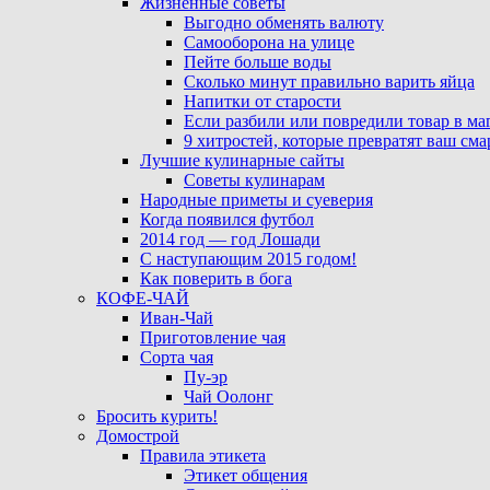
Жизненные советы
Выгодно обменять валюту
Самооборона на улице
Пейте больше воды
Сколько минут правильно варить яйца
Напитки от старости
Если разбили или повредили товар в ма
9 хитростей, которые превратят ваш см
Лучшие кулинарные сайты
Советы кулинарам
Народные приметы и суеверия
Когда появился футбол
2014 год — год Лошади
С наступающим 2015 годом!
Как поверить в бога
КОФЕ-ЧАЙ
Иван-Чай
Приготовление чая
Сорта чая
Пу-эр
Чай Оолонг
Бросить курить!
Домострой
Правила этикета
Этикет общения