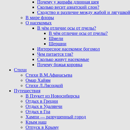
Почему у жирафа длинная шея
Сколько весит азиатский слон?
Сходство и различие между жабой и лягушко
В мире флоры
О насекомых
В чём отличие осы от пчелы?
В чём отличие осы от пчелы?
Шмели
Шершни
Интересное насекомое богомол
Чем питается тля?
Сколько живут насекомые
Почему божья коровка
Стихи
Стихи В.М.Афанасьева
Омар Хайям
Стихи Л.Лясоцкой
Путешествия
В Пхукет из Новосибирска
Отдых в Греции
Отдых в Удалянчи
Отдых в Гоа
Хампи — разрушенный город
Крым наш
Отпуск в Крыму