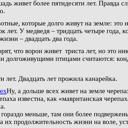
ошадь живет более пятидесяти лет. Правда с
о.
ые, которые долго живут на земле: это но
 лет. У медведя – тридцать четыре года, к
изни – двадцать два года.
т, что ворон живет триста лет, но это ник
и долгоживущими птицами считаются: кондо
 лет. Двадцать лет прожила канарейка.
Ну, а дольше всех живет на земле череп
паха известна, как «мавританская черепаха
а.
гораздо меньше, там они более подвержены
ва их продолжительность жизни на воле, ус