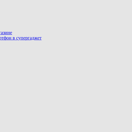
газине
артфон в супергаджет